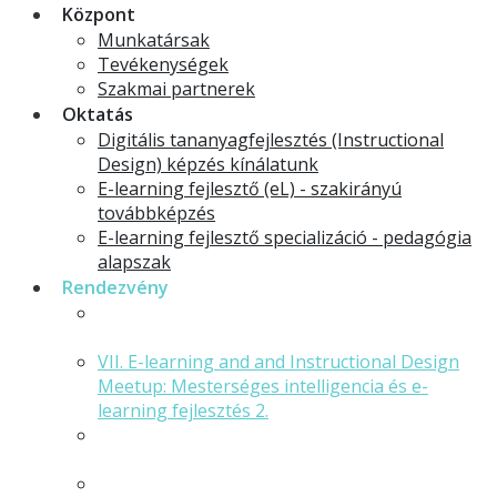
Központ
Munkatársak
Tevékenységek
Szakmai partnerek
Oktatás
Digitális tananyagfejlesztés (Instructional
Design) képzés kínálatunk
E-learning fejlesztő (eL) - szakirányú
továbbképzés
E-learning fejlesztő specializáció - pedagógia
alapszak
Rendezvény
Digitális kultúra tanítása - oktatás-
módszertani konferencia 2025. február 8.
VII. E-learning and and Instructional Design
Meetup: Mesterséges intelligencia és e-
learning fejlesztés 2.
VI. eL meetup: Mesterséges intelligencia és e-
learning fejlesztés 1.
V. eL meetup: LMS térkép 2/2