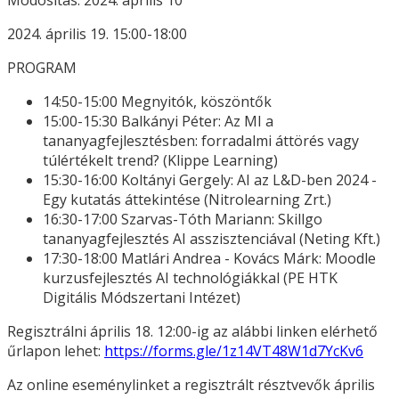
Módosítás: 2024. április 10
2024. április 19. 15:00-18:00
PROGRAM
14:50-15:00 Megnyitók, köszöntők
15:00-15:30 Balkányi Péter: Az MI a
tananyagfejlesztésben: forradalmi áttörés vagy
túlértékelt trend? (Klippe Learning)
15:30-16:00 Koltányi Gergely: AI az L&D-ben 2024 -
Egy kutatás áttekintése (Nitrolearning Zrt.)
16:30-17:00 Szarvas-Tóth Mariann: Skillgo
tananyagfejlesztés AI asszisztenciával (Neting Kft.)
17:30-18:00 Matlári Andrea - Kovács Márk: Moodle
kurzusfejlesztés AI technológiákkal (PE HTK
Digitális Módszertani Intézet)
Regisztrálni április 18. 12:00-ig az alábbi linken elérhető
űrlapon lehet:
https://forms.gle/1z14VT48W1d7YcKv6
Az online eseménylinket a regisztrált résztvevők április