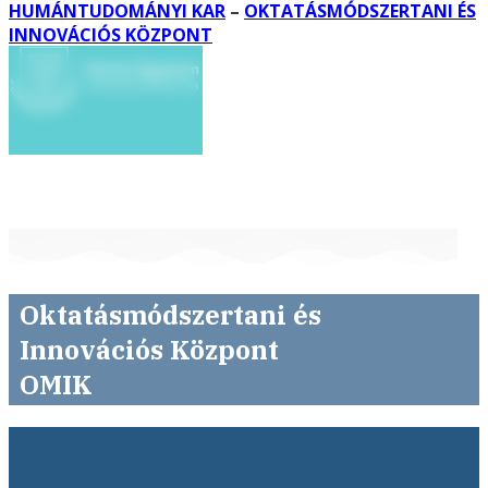
HUMÁNTUDOMÁNYI KAR
–
OKTATÁSMÓDSZERTANI ÉS
INNOVÁCIÓS KÖZPONT
Oktatásmódszertani és
Innovációs Központ
OMIK