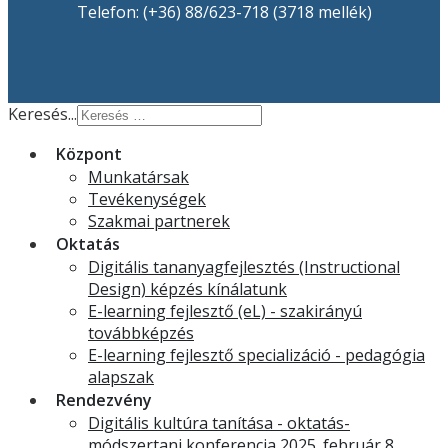
Telefon: (+36) 88/623-718 (3718 mellék)
Keresés...
Központ
Munkatársak
Tevékenységek
Szakmai partnerek
Oktatás
Digitális tananyagfejlesztés (Instructional
Design) képzés kínálatunk
E-learning fejlesztő (eL) - szakirányú
továbbképzés
E-learning fejlesztő specializáció - pedagógia
alapszak
Rendezvény
Digitális kultúra tanítása - oktatás-
módszertani konferencia 2025. február 8.