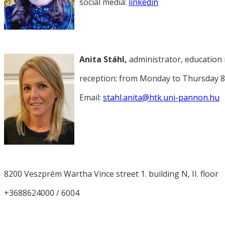
social media:
linkedin
Anita Stáhl,
administrator, educatio
reception: from Monday to Thursday 8:
Email:
stahl.anita@htk.uni-pannon.hu
8200 Veszprém Wartha Vince street 1. building N, II. floor
+3688624000 / 6004