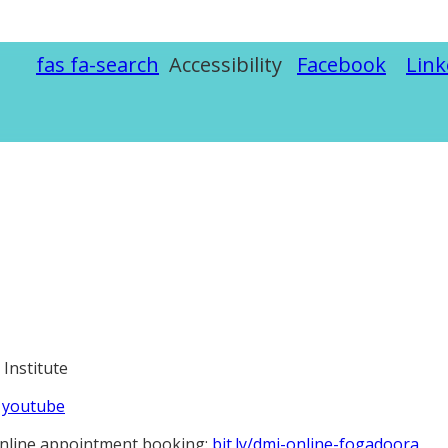
fas fa-search
Accessibility
Facebook
Link
 Institute
,
youtube
online appointment booking:
bit.ly/dmi-online-fogadoora