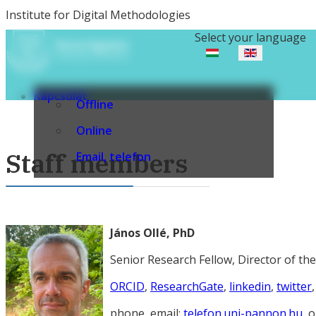
Institute for Digital Methodologies
Select your language
Kapcsolat
Offline
Online
Staff members
Email, telefon
János Ollé, PhD
Senior Research Fellow, Director of the
ORCID
,
ResearchGate
,
linkedin
,
twitter
phone, email:
telefon.uni-pannon.hu
, 